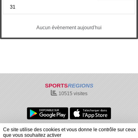
31
Aucun évènement aujourd'hui
SPORTS
REGIONS
10515
visites
Charte cookies
Gestion des cookies
Ce site utilise des cookies et vous donne le contrôle sur ceux
Informations légales
Signaler un contenu inapproprié
que vous souhaitez activer