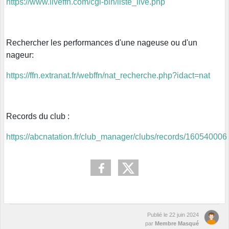
https://www.liveffn.com/cgi-bin/liste_live.php
Rechercher les performances d'une nageuse ou d'un
nageur:
https://ffn.extranat.fr/webffn/nat_recherche.php?idact=nat
Records du club :
https://abcnatation.fr/club_manager/clubs/records/160540006
Publié le
22 juin 2024
par
Membre Masqué