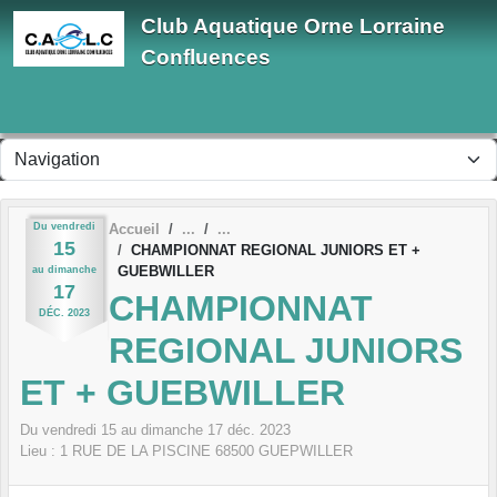
Panneau de gestion des cookies
Club Aquatique Orne Lorraine
Confluences
Du
vendredi
Accueil
15
CHAMPIONNAT REGIONAL JUNIORS ET +
GUEBWILLER
au
dimanche
17
CHAMPIONNAT
DÉC.
2023
REGIONAL JUNIORS
ET + GUEBWILLER
Du
vendredi
15
au
dimanche
17
déc.
2023
Lieu :
1 RUE DE LA PISCINE
68500
GUEPWILLER