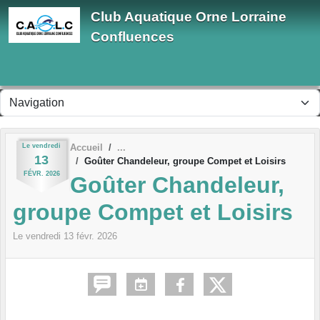
Panneau de gestion des cookies
Club Aquatique Orne Lorraine
Confluences
Le
vendredi
Accueil
13
Goûter Chandeleur, groupe Compet et Loisirs
FÉVR.
2026
Goûter Chandeleur,
groupe Compet et Loisirs
Le
vendredi
13
févr.
2026