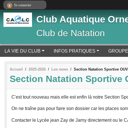
Panneau de gestion des cookies
Se connecter
Club Aquatique Orne
Club de Natation
LA VIE DU CLUB
INFOS PRATIQUES
GROUP
Accueil
2025-2026
Les news
Section Natation Sportive O
Section Natation Sportiv
C'est tout nouveau mais elle est enfin là notre Section Sp
On ne traîne pas pour faire son dossier car les places son
Contacter le Lycée jean Zay de Jarny directement ou le C